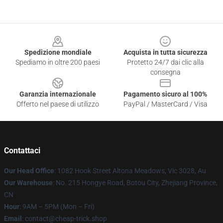
Footer
Spedizione mondiale
Acquista in tutta sicurezza
Spediamo in oltre 200 paesi
Protetto 24/7 dai clic alla
consegna
Garanzia internazionale
Pagamento sicuro al 100%
Offerto nel paese di utilizzo
PayPal / MasterCard / Visa
Contattaci
Our Head Office
: 1082 Hook Street Altona Meadows, Vic 3028, Au
Our Warehouse
: No. 215 Hongye Road, Botou City, Zhejiang Province,
CN
Hour
: 9AM – 5PM (Mon – Fri)
Email
: contact@cheap-trick.shop