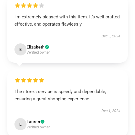
I'm extremely pleased with this item. It’s well-crafted,
effective, and operates flawlessly.
Dec 3, 2024
Elizabeth
E
Verified owner
The store's service is speedy and dependable,
ensuring a great shopping experience.
Dec 1, 2024
Lauren
L
Verified owner