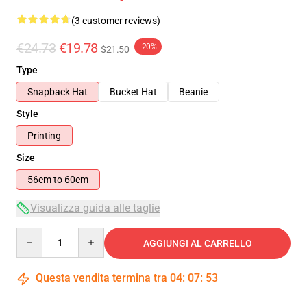
(3 customer reviews)
€24.73
€19.78
-20%
$21.50
Type
Snapback Hat
Bucket Hat
Beanie
Style
Printing
Size
56cm to 60cm
Visualizza guida alle taglie
Quantity
AGGIUNGI AL CARRELLO
Questa vendita termina tra
04
:
07
:
52