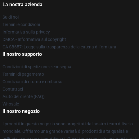
La nostra azienda
Su di noi
Termini e condizioni
Informativa sulla privacy
DMCA - Informativa sul copyright
CA SB657: Legge sulla trasparenza della catena di fornitura
Il nostro supporto
Condizioni di spedizione e consegna
Termini di pagamento
Condizioni di ritorno e rimborso
Contattaci
Aiuto del cliente (FAQ)
Whosale
Il nostro negozio
I prodotti in questo negozio sono progettati dal nostro team di livello
mondiale. Offriamo una grande varietà di prodotti di alta qualità e
belli, ciascuno con disegni diversi. Questi non sono solo per mostrare il