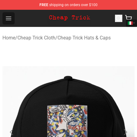
FREE
shipping on orders over $100
Cheap Trick Store - Official Cheap Trick Merchandise Sh
Open menu
Home
/
Cheap Trick Cloth
/
Cheap Trick Hats & Caps