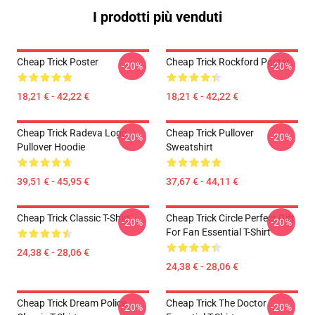
I prodotti più venduti
Cheap Trick Poster
Cheap Trick Rockford Poster
-20%
-20%
18,21 € - 42,22 €
18,21 € - 42,22 €
Cheap Trick Radeva Logo
Cheap Trick Pullover
-20%
-20%
Pullover Hoodie
Sweatshirt
39,51 € - 45,95 €
37,67 € - 44,11 €
Cheap Trick Classic T-Shirt
Cheap Trick Circle Perfect Gift
-20%
-20%
For Fan Essential T-Shirt
24,38 € - 28,06 €
24,38 € - 28,06 €
Cheap Trick Dream Police
Cheap Trick The Doctor
-20%
-20%