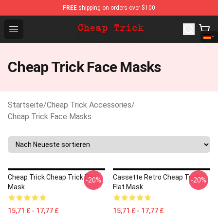
FREE
shipping on orders over $100
Cheap Trick Store - Official Cheap Trick Merchandise Sh
Open menu
Cheap Trick Face Masks
Startseite
/
Cheap Trick Accessories
/
Cheap Trick Face Masks
Cheap Trick Cheap Trick Flat
Cassette Retro Cheap Trick
-20%
-20%
Mask
Flat Mask
15,71 £ - 17,77 £
15,71 £ - 17,77 £