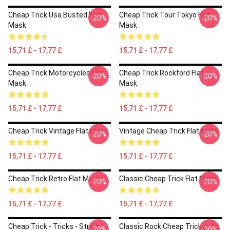
Cheap Trick Usa Busted Flat
Cheap Trick Tour Tokyo Flat
-20%
-20%
Mask
Mask
15,71 £ - 17,77 £
15,71 £ - 17,77 £
Cheap Trick Motorcycles Flat
Cheap Trick Rockford Flat
-20%
-20%
Mask
Mask
15,71 £ - 17,77 £
15,71 £ - 17,77 £
Cheap Trick Vintage Flat Mask
Vintage Cheap Trick Flat Mask
-20%
-20%
15,71 £ - 17,77 £
15,71 £ - 17,77 £
Cheap Trick Retro Flat Mask
Classic Cheap Trick Flat Mask
-20%
-20%
15,71 £ - 17,77 £
15,71 £ - 17,77 £
Cheap Trick - Tricks - Stripe
Classic Rock Cheap Trick Is An
-20%
-20%