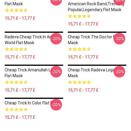
Flat Mask
American Rock Band,trending
Popular,legendary Flat Mask
15,71 £ - 17,77 £
15,71 £ - 17,77 £
Radeva Cheap Trick In Another
Cheap Trick The Doctor Flat
-20%
-20%
World Flat Mask
Mask
15,71 £ - 17,77 £
15,71 £ - 17,77 £
Cheap Trick Amanullah Logo
Cheap Trick Radeva Logo Flat
-20%
-20%
Flat Mask
Mask
15,71 £ - 17,77 £
15,71 £ - 17,77 £
Cheap Trick In Color Flat Mask
-20%
15,71 £ - 17,77 £