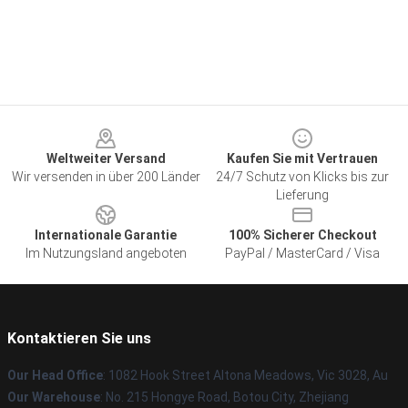
Footer
Weltweiter Versand
Kaufen Sie mit Vertrauen
Wir versenden in über 200 Länder
24/7 Schutz von Klicks bis zur
Lieferung
Internationale Garantie
100% Sicherer Checkout
Im Nutzungsland angeboten
PayPal / MasterCard / Visa
Kontaktieren Sie uns
Our Head Office
: 1082 Hook Street Altona Meadows, Vic 3028, Au
Our Warehouse
: No. 215 Hongye Road, Botou City, Zhejiang