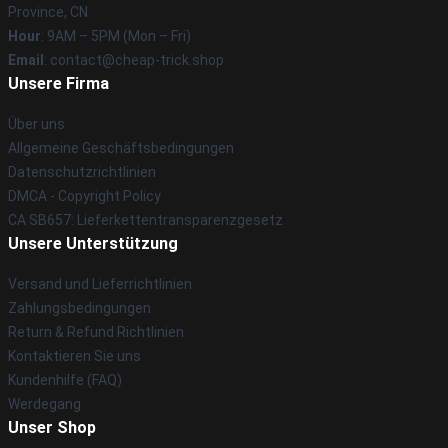
Province, CN
Hour
: 9AM – 5PM (Mon – Fri)
Email
: contact@cheap-trick.shop
Unsere Firma
Über uns
Allgemeine Geschäftsbedingungen
Datenschutzrichtlinien
DMCA - Copyright Policy
CA SB657: Lieferkettentransparenzgesetz
Unsere Unterstützung
Versand und Lieferrichtlinien
Zahlungsbedingungen
Return & Refund Richtlinien
Kontaktieren Sie uns
Kundenhilfe (FAQ)
Werdegang
Unser Shop