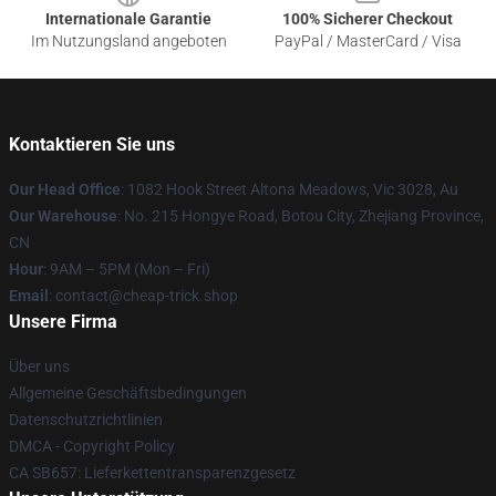
Internationale Garantie
100% Sicherer Checkout
Im Nutzungsland angeboten
PayPal / MasterCard / Visa
Kontaktieren Sie uns
Our Head Office
: 1082 Hook Street Altona Meadows, Vic 3028, Au
Our Warehouse
: No. 215 Hongye Road, Botou City, Zhejiang Province,
CN
Hour
: 9AM – 5PM (Mon – Fri)
Email
: contact@cheap-trick.shop
Unsere Firma
Über uns
Allgemeine Geschäftsbedingungen
Datenschutzrichtlinien
DMCA - Copyright Policy
CA SB657: Lieferkettentransparenzgesetz