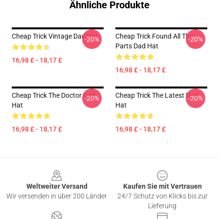
Ähnliche Produkte
Cheap Trick Vintage Dad Hat
Cheap Trick Found All The
-20%
-20%
Parts Dad Hat
16,98 £ - 18,17 £
16,98 £ - 18,17 £
Cheap Trick The Doctor Dad
Cheap Trick The Latest Dad
-20%
-20%
Hat
Hat
16,98 £ - 18,17 £
16,98 £ - 18,17 £
Footer
Weltweiter Versand
Kaufen Sie mit Vertrauen
Wir versenden in über 200 Länder
24/7 Schutz von Klicks bis zur
Lieferung