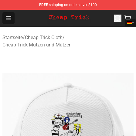
FREE
shipping on orders over $100
Cheap Trick Store - Official Cheap Trick Merchandise Sh
Open menu
Startseite
/
Cheap Trick Cloth
/
Cheap Trick Mützen und Mützen