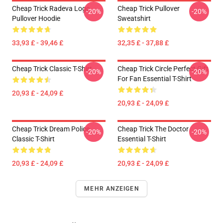
Cheap Trick Radeva Logo
Cheap Trick Pullover
-20%
-20%
Pullover Hoodie
Sweatshirt
33,93 £ - 39,46 £
32,35 £ - 37,88 £
Cheap Trick Classic T-Shirt
Cheap Trick Circle Perfect Gift
-20%
-20%
For Fan Essential T-Shirt
20,93 £ - 24,09 £
20,93 £ - 24,09 £
Cheap Trick Dream Police
Cheap Trick The Doctor
-20%
-20%
Classic T-Shirt
Essential T-Shirt
20,93 £ - 24,09 £
20,93 £ - 24,09 £
MEHR ANZEIGEN