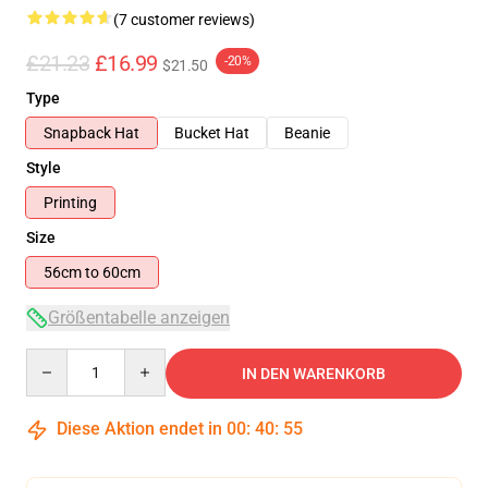
(7 customer reviews)
£21.23
£16.99
-20%
$21.50
Type
Snapback Hat
Bucket Hat
Beanie
Style
Printing
Size
56cm to 60cm
Größentabelle anzeigen
Quantity
IN DEN WARENKORB
Diese Aktion endet in
00
:
40
:
55