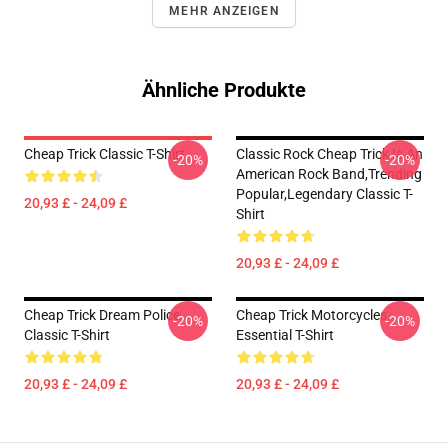
MEHR ANZEIGEN
Ähnliche Produkte
Cheap Trick Classic T-Shirt
Classic Rock Cheap Trick Is An
-20%
-20%
American Rock Band,trending
Popular,legendary Classic T-
20,93 £ - 24,09 £
Shirt
20,93 £ - 24,09 £
Cheap Trick Dream Police
Cheap Trick Motorcycles
-20%
-20%
Classic T-Shirt
Essential T-Shirt
20,93 £ - 24,09 £
20,93 £ - 24,09 £