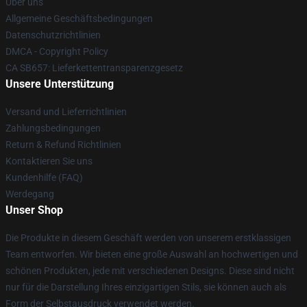
Über uns
Allgemeine Geschäftsbedingungen
Datenschutzrichtlinien
DMCA - Copyright Policy
CA SB657: Lieferkettentransparenzgesetz
Unsere Unterstützung
Versand und Lieferrichtlinien
Zahlungsbedingungen
Return & Refund Richtlinien
Kontaktieren Sie uns
Kundenhilfe (FAQ)
Werdegang
Unser Shop
Die Produkte in diesem Geschäft werden von unserem erstklassigen
Team entworfen. Wir bieten eine große Auswahl an hochwertigen und
schönen Produkten, jede mit verschiedenen Designs. Diese sind nicht
nur für die Darstellung Ihres einzigartigen Stils, sie können auch als
Form der Selbstausdruck verwendet werden.