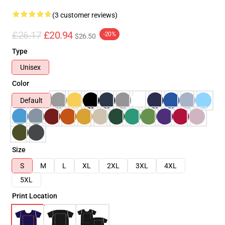
(3 customer reviews)
£26.17
£20.94
-20%
$26.50
Type
Unisex
Color
Default
Size
S
M
L
XL
2XL
3XL
4XL
5XL
Print Location