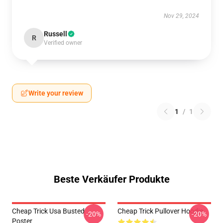
Nov 29, 2024
Russell
R
Verified owner
Write your review
1
/
1
Beste Verkäufer Produkte
Cheap Trick Usa Busted
Cheap Trick Pullover Hoodie
-20%
-20%
Poster