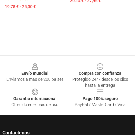
20,14 € - 27,96 €
19,78 € - 25,30 €
Footer
Envío mundial
Compra con confianza
Enviamos a más de 200 países
Protegido 24/7 desde los clics
hasta la entrega
Garantía internacional
Pago 100% seguro
Ofrecido en el país de uso
PayPal / MasterCard / Visa
Contáctenos