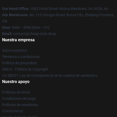
Our Head Office
: 1082 Hook Street Altona Meadows, Vic 3028, Au
Our Warehouse
: No. 215 Hongye Road, Botou City, Zhejiang Province,
CN
Hour
: 9AM – 5PM (Mon – Fri)
Email
: contact@cheap-trick.shop
Nuestra empresa
Sobre nosotros
Términos y condiciones
Política de privacidad
DMCA - Política de Copyright
CA SB657: Ley de transparencia en la cadena de suministro
Nuestro apoyo
Políticas de envío
Condiciones de pago
Políticas de reembolso
Contáctenos