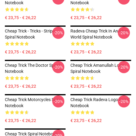
Notebook
Notebook
€ 23,75 - € 26,22
€ 23,75 - € 26,22
Cheap Trick - Tricks - Stripe
Radeva Cheap Trick In Another
-20%
-20%
Spiral Notebook
World Spiral Notebook
€ 23,75 - € 26,22
€ 23,75 - € 26,22
Cheap Trick The Doctor Spiral
Cheap Trick Amanullah Logo
-20%
-20%
Notebook
Spiral Notebook
€ 23,75 - € 26,22
€ 23,75 - € 26,22
Cheap Trick Motorcycles Spiral
Cheap Trick Radeva Logo Spiral
-20%
-20%
Notebook
Notebook
€ 23,75 - € 26,22
€ 23,75 - € 26,22
Cheap Trick Spiral Notebook
-20%