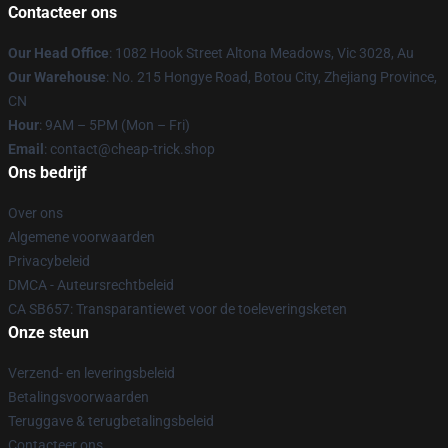
Contacteer ons
Our Head Office
: 1082 Hook Street Altona Meadows, Vic 3028, Au
Our Warehouse
: No. 215 Hongye Road, Botou City, Zhejiang Province,
CN
Hour
: 9AM – 5PM (Mon – Fri)
Email
: contact@cheap-trick.shop
Ons bedrijf
Over ons
Algemene voorwaarden
Privacybeleid
DMCA - Auteursrechtbeleid
CA SB657: Transparantiewet voor de toeleveringsketen
Onze steun
Verzend- en leveringsbeleid
Betalingsvoorwaarden
Teruggave & terugbetalingsbeleid
Contacteer ons