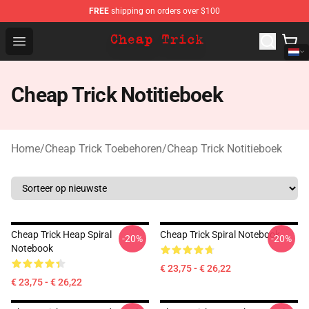
FREE
shipping on orders over $100
Cheap Trick Store - Official Cheap Trick Merchandise Sh
Open menu
Cheap Trick Notitieboek
Home
/
Cheap Trick Toebehoren
/
Cheap Trick Notitieboek
Cheap Trick Heap Spiral
Cheap Trick Spiral Notebook
-20%
-20%
Notebook
€ 23,75 - € 26,22
€ 23,75 - € 26,22