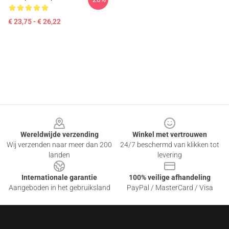
€ 23,75 - € 26,22
Footer
Wereldwijde verzending
Winkel met vertrouwen
Wij verzenden naar meer dan 200
24/7 beschermd van klikken tot
landen
levering
Internationale garantie
100% veilige afhandeling
Aangeboden in het gebruiksland
PayPal / MasterCard / Visa