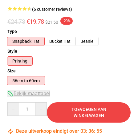
(6 customer reviews)
€24.73
€19.78
-20%
$21.50
Type
Snapback Hat
Bucket Hat
Beanie
Style
Printing
Size
56cm to 60cm
Bekijk maattabel
Quantity
TOEVOEGEN AAN
WINKELWAGEN
Deze uitverkoop eindigt over
03
:
36
:
54