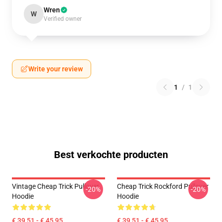
Wren
W
Verified owner
Write your review
1
/
1
Best verkochte producten
Vintage Cheap Trick Pullover
Cheap Trick Rockford Pullover
-20%
-20%
Hoodie
Hoodie
€ 39,51 - € 45,95
€ 39,51 - € 45,95