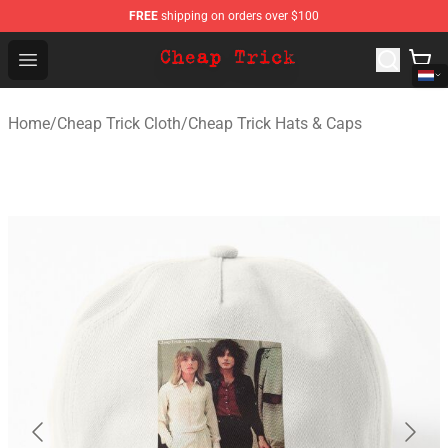
FREE
shipping on orders over $100
Cheap Trick Store - Official Cheap Trick Merchandise Sh
Open menu
Home
/
Cheap Trick Cloth
/
Cheap Trick Hats & Caps