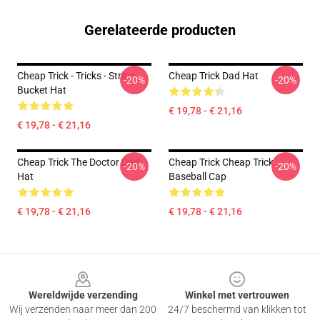
Gerelateerde producten
Cheap Trick - Tricks - Stripe
Cheap Trick Dad Hat
-20%
-20%
Bucket Hat
€ 19,78 - € 21,16
€ 19,78 - € 21,16
Cheap Trick The Doctor Dad
Cheap Trick Cheap Trick
-20%
-20%
Hat
Baseball Cap
€ 19,78 - € 21,16
€ 19,78 - € 21,16
Footer
Wereldwijde verzending
Winkel met vertrouwen
Wij verzenden naar meer dan 200
24/7 beschermd van klikken tot