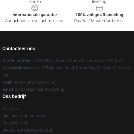
landen
levering
Internationale garantie
100% veilige afhandeling
Aangeboden in het gebruiksland
PayPal / MasterCard / Visa
Contacteer ons
Our Head Office
: 1082 Hook Street Altona Meadows, Vic 3028, Au
Our Warehouse
: No. 215 Hongye Road, Botou City, Zhejiang Province,
CN
Hour
: 9AM – 5PM (Mon – Fri)
Email
: contact@cheap-trick.shop
Ons bedrijf
Over ons
Algemene voorwaarden
Privacybeleid
DMCA - Auteursrechtbeleid