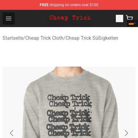
FREE
shipping on orders over $100
Cheap Trick Store - Official Cheap Trick Merchandise Sh
Open menu
Startseite
/
Cheap Trick Cloth
/
Cheap Trick Süßigkeiten