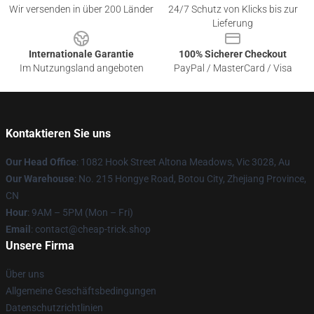
Wir versenden in über 200 Länder
24/7 Schutz von Klicks bis zur
Lieferung
Internationale Garantie
100% Sicherer Checkout
Im Nutzungsland angeboten
PayPal / MasterCard / Visa
Kontaktieren Sie uns
Our Head Office
: 1082 Hook Street Altona Meadows, Vic 3028, Au
Our Warehouse
: No. 215 Hongye Road, Botou City, Zhejiang Province,
CN
Hour
: 9AM – 5PM (Mon – Fri)
Email
: contact@cheap-trick.shop
Unsere Firma
Über uns
Allgemeine Geschäftsbedingungen
Datenschutzrichtlinien