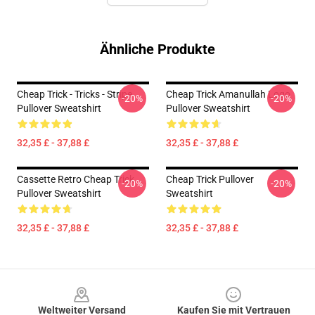
Ähnliche Produkte
Cheap Trick - Tricks - Stripe
Cheap Trick Amanullah Logo
-20%
-20%
Pullover Sweatshirt
Pullover Sweatshirt
32,35 £ - 37,88 £
32,35 £ - 37,88 £
Cassette Retro Cheap Trick
Cheap Trick Pullover
-20%
-20%
Pullover Sweatshirt
Sweatshirt
32,35 £ - 37,88 £
32,35 £ - 37,88 £
Footer
Weltweiter Versand
Kaufen Sie mit Vertrauen