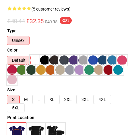
(5 customer reviews)
£40.44
£32.35
-20%
$40.95
Type
Unisex
Color
Default
Size
S
M
L
XL
2XL
3XL
4XL
5XL
Print Location