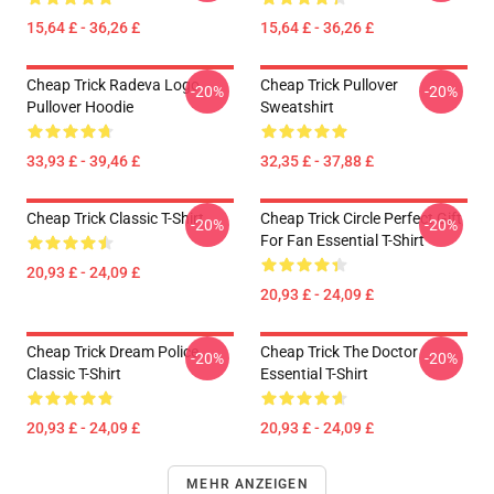
15,64 £ - 36,26 £
15,64 £ - 36,26 £
Cheap Trick Radeva Logo
Cheap Trick Pullover
-20%
-20%
Pullover Hoodie
Sweatshirt
33,93 £ - 39,46 £
32,35 £ - 37,88 £
Cheap Trick Classic T-Shirt
Cheap Trick Circle Perfect Gift
-20%
-20%
For Fan Essential T-Shirt
20,93 £ - 24,09 £
20,93 £ - 24,09 £
Cheap Trick Dream Police
Cheap Trick The Doctor
-20%
-20%
Classic T-Shirt
Essential T-Shirt
20,93 £ - 24,09 £
20,93 £ - 24,09 £
MEHR ANZEIGEN