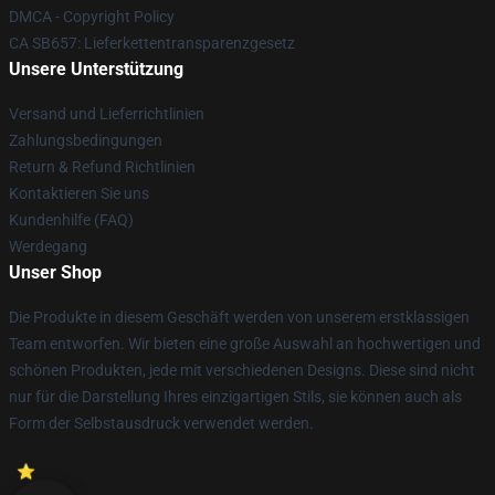
DMCA - Copyright Policy
CA SB657: Lieferkettentransparenzgesetz
Unsere Unterstützung
Versand und Lieferrichtlinien
Zahlungsbedingungen
Return & Refund Richtlinien
Kontaktieren Sie uns
Kundenhilfe (FAQ)
Werdegang
Unser Shop
Die Produkte in diesem Geschäft werden von unserem erstklassigen
Team entworfen. Wir bieten eine große Auswahl an hochwertigen und
schönen Produkten, jede mit verschiedenen Designs. Diese sind nicht
nur für die Darstellung Ihres einzigartigen Stils, sie können auch als
Form der Selbstausdruck verwendet werden.