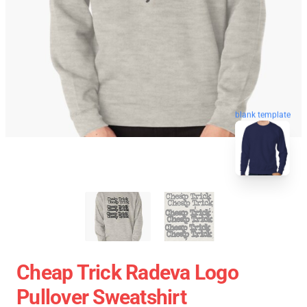
blank template
Cheap Trick Radeva Logo
Pullover Sweatshirt