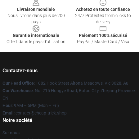
Livraison mondiale
Achetez en toute confiance
Nous livrons dans plus de 200
24/7 Protected from clicks to
pays
delivery
Garantie internationale
Paiement 100% sécurisé
Offert dans le pays d'utilisation
PayPal / MasterCard / Visa
Contactez-nous
Our Head Office
: 1082 Hook Street Altona Meadows, Vic 3028, Au
Our Warehouse
: No. 215 Hongye Road, Botou City, Zhejiang Province,
CN
Hour
: 9AM – 5PM (Mon – Fri)
Email
: contact@cheap-trick.shop
Notre société
Sur nous