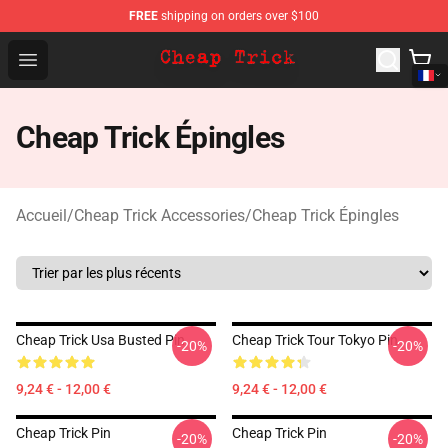
FREE
shipping on orders over $100
Cheap Trick Store - Official Cheap Trick Merchandise Sh
Open menu
Cheap Trick Épingles
Accueil
/
Cheap Trick Accessories
/
Cheap Trick Épingles
Cheap Trick Usa Busted Pin
Cheap Trick Tour Tokyo Pin
-20%
-20%
9,24 € - 12,00 €
9,24 € - 12,00 €
Cheap Trick Pin
Cheap Trick Pin
-20%
-20%