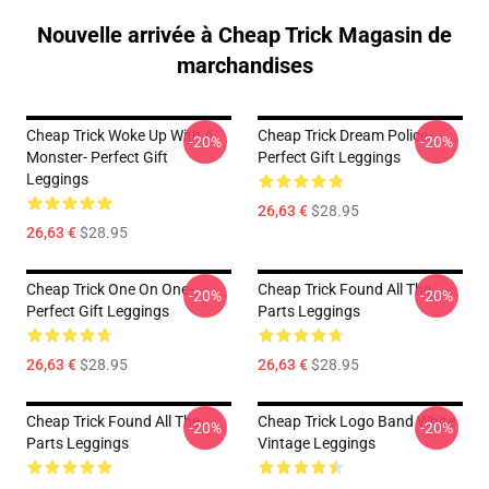
Nouvelle arrivée à Cheap Trick Magasin de
marchandises
Cheap Trick Woke Up With A
Cheap Trick Dream Police-
-20%
-20%
Monster- Perfect Gift
Perfect Gift Leggings
Leggings
26,63 €
$28.95
26,63 €
$28.95
Cheap Trick One On One-
Cheap Trick Found All The
-20%
-20%
Perfect Gift Leggings
Parts Leggings
26,63 €
$28.95
26,63 €
$28.95
Cheap Trick Found All The
Cheap Trick Logo Band White
-20%
-20%
Parts Leggings
Vintage Leggings