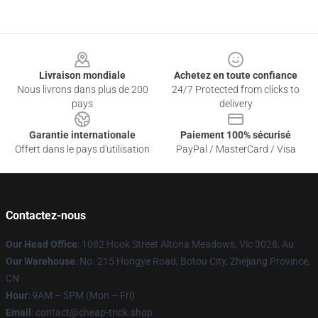
Footer
Livraison mondiale
Achetez en toute confiance
Nous livrons dans plus de 200
24/7 Protected from clicks to
pays
delivery
Garantie internationale
Paiement 100% sécurisé
Offert dans le pays d'utilisation
PayPal / MasterCard / Visa
Contactez-nous
Our Head Office
: 1082 Hook Street Altona Meadows, Vic 3028, Au
Our Warehouse
: No. 215 Hongye Road, Botou City, Zhejiang Province,
CN
Hour
: 9AM – 5PM (Mon – Fri)
Email
: contact@cheap-trick.shop