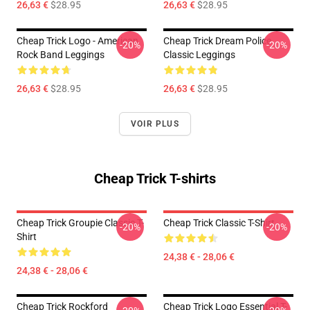
26,63 €
$28.95
26,63 €
$28.95
Cheap Trick Logo - American
Cheap Trick Dream Police
-20%
-20%
Rock Band Leggings
Classic Leggings
26,63 €
$28.95
26,63 €
$28.95
VOIR PLUS
Cheap Trick T-shirts
Cheap Trick Groupie Classic T-
Cheap Trick Classic T-Shirt
-20%
-20%
Shirt
24,38 € - 28,06 €
24,38 € - 28,06 €
Cheap Trick Rockford
Cheap Trick Logo Essential T-