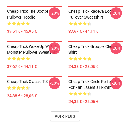
Cheap Trick The Doctor
Cheap Trick Radeva Logo
-20%
-20%
Pullover Hoodie
Pullover Sweatshirt
39,51 € - 45,95 €
37,67 € - 44,11 €
Cheap Trick Woke Up With A
Cheap Trick Groupie Classic T-
-20%
-20%
Monster Pullover Sweatshirt
Shirt
37,67 € - 44,11 €
24,38 € - 28,06 €
Cheap Trick Classic T-Shirt
Cheap Trick Circle Perfect Gift
-20%
-20%
For Fan Essential T-Shirt
24,38 € - 28,06 €
24,38 € - 28,06 €
VOIR PLUS