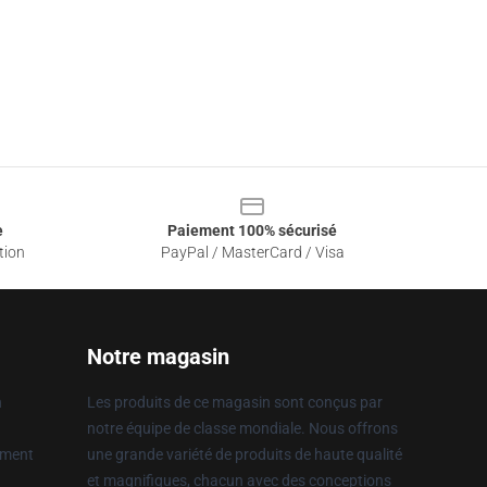
e
Paiement 100% sécurisé
tion
PayPal / MasterCard / Visa
Notre magasin
n
Les produits de ce magasin sont conçus par
notre équipe de classe mondiale. Nous offrons
ement
une grande variété de produits de haute qualité
et magnifiques, chacun avec des conceptions