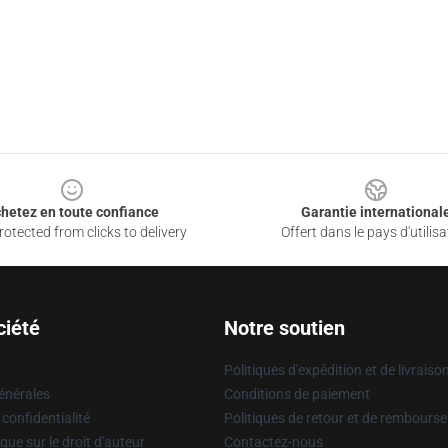
hetez en toute confiance
Garantie international
otected from clicks to delivery
Offert dans le pays d'utilisa
ciété
Notre soutien
Politiques d'expédition et de livraiso
énérales
Conditions de paiement
 confidentialité
Politiques de retour et de rembours
que sur le droit d'auteur
Contactez-nous