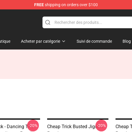
FREE
shipping on orders over $100
Shop
tique
Acheter par catégorie
Suivi de commande
Blog
-20%
-20%
ck - Dancing The
Cheap Trick Busted Jigsaw
Cheap T