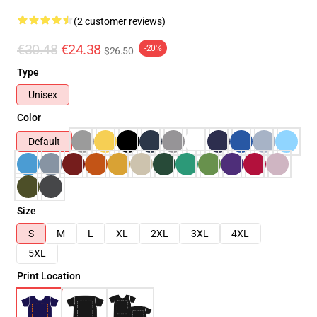
(2 customer reviews)
€30.48
€24.38
-20%
$26.50
Type
Unisex
Color
Default
Size
S
M
L
XL
2XL
3XL
4XL
5XL
Print Location