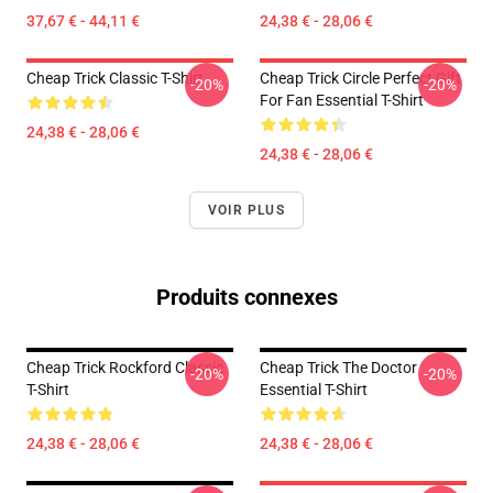
37,67 € - 44,11 €
24,38 € - 28,06 €
Cheap Trick Classic T-Shirt
Cheap Trick Circle Perfect Gift
-20%
-20%
For Fan Essential T-Shirt
24,38 € - 28,06 €
24,38 € - 28,06 €
VOIR PLUS
Produits connexes
Cheap Trick Rockford Classic
Cheap Trick The Doctor
-20%
-20%
T-Shirt
Essential T-Shirt
24,38 € - 28,06 €
24,38 € - 28,06 €