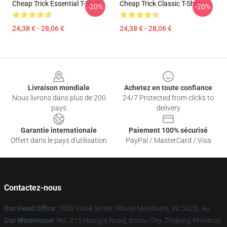
Cheap Trick Essential T-Shirt
Cheap Trick Classic T-Shirt
-20%
-20%
24,38 € - 28,06 €
24,38 € - 28,06 €
Footer
Livraison mondiale
Achetez en toute confiance
Nous livrons dans plus de 200
24/7 Protected from clicks to
pays
delivery
Garantie internationale
Paiement 100% sécurisé
Offert dans le pays d'utilisation
PayPal / MasterCard / Visa
Contactez-nous
Our Head Office
: 1082 Hook Street Altona Meadows, Vic 3028, Au
Our Warehouse
: No. 215 Hongye Road, Botou City, Zhejiang Province,