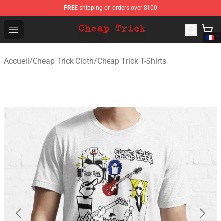
FREE
shipping on orders over $100
Cheap Trick Store - Official Cheap Trick Merchandise Sh
Open menu
Accueil
/
Cheap Trick Cloth
/
Cheap Trick T-Shirts