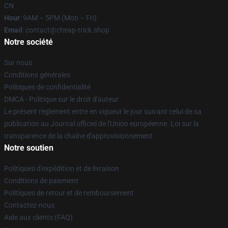
CN
Hour
: 9AM – 5PM (Mon – Fri)
Email
: contact@cheap-trick.shop
Notre société
Sur nous
Conditions générales
Politiques de confidentialité
DMCA - Politique sur le droit d'auteur
Le présent règlement entre en vigueur le jour suivant celui de sa
publication au Journal officiel de l'Union européenne. Loi sur la
transparence de la chaîne d'approvisionnement
Notre soutien
Politiques d'expédition et de livraison
Conditions de paiement
Politiques de retour et de remboursement
Contactez-nous
Aide aux clients (FAQ)