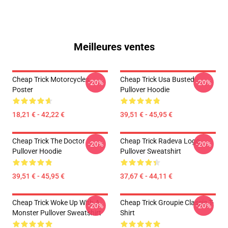
Meilleures ventes
Cheap Trick Motorcycles
Cheap Trick Usa Busted
-20%
-20%
Poster
Pullover Hoodie
18,21 € - 42,22 €
39,51 € - 45,95 €
Cheap Trick The Doctor
Cheap Trick Radeva Logo
-20%
-20%
Pullover Hoodie
Pullover Sweatshirt
39,51 € - 45,95 €
37,67 € - 44,11 €
Cheap Trick Woke Up With A
Cheap Trick Groupie Classic T-
-20%
-20%
Monster Pullover Sweatshirt
Shirt