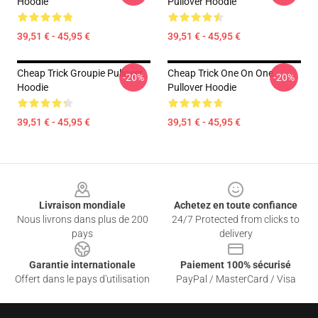
Hoodie
Pullover Hoodie
39,51 € - 45,95 €
39,51 € - 45,95 €
Cheap Trick Groupie Pullover
Cheap Trick One On One
-20%
-20%
Hoodie
Pullover Hoodie
39,51 € - 45,95 €
39,51 € - 45,95 €
Footer
Livraison mondiale
Achetez en toute confiance
Nous livrons dans plus de 200
24/7 Protected from clicks to
pays
delivery
Garantie internationale
Paiement 100% sécurisé
Offert dans le pays d'utilisation
PayPal / MasterCard / Visa