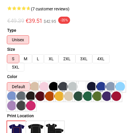
(7 customer reviews)
€49.39
€39.51
-20%
$42.95
Type
Unisex
Size
S
M
L
XL
2XL
3XL
4XL
5XL
Color
Default
Print Location