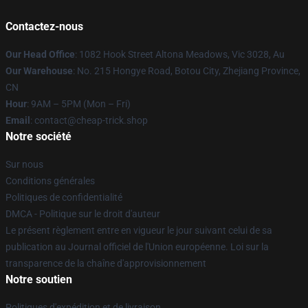
Contactez-nous
Our Head Office
: 1082 Hook Street Altona Meadows, Vic 3028, Au
Our Warehouse
: No. 215 Hongye Road, Botou City, Zhejiang Province,
CN
Hour
: 9AM – 5PM (Mon – Fri)
Email
: contact@cheap-trick.shop
Notre société
Sur nous
Conditions générales
Politiques de confidentialité
DMCA - Politique sur le droit d'auteur
Le présent règlement entre en vigueur le jour suivant celui de sa
publication au Journal officiel de l'Union européenne. Loi sur la
transparence de la chaîne d'approvisionnement
Notre soutien
Politiques d'expédition et de livraison