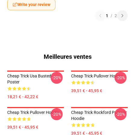
Write your review
1
/
2
Meilleures ventes
Cheap Trick Usa Busted
Cheap Trick Pullover Hoodie
-20%
-20%
Poster
39,51 € - 45,95 €
18,21 € - 42,22 €
Cheap Trick Pullover Hoodie
Cheap Trick Rockford Pullover
-20%
-20%
Hoodie
39,51 € - 45,95 €
39,51 € - 45,95 €