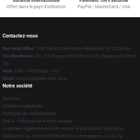
Garantie internationale
Paiement 100% sécurisé
Offert dans le pays d'utilisation
PayPal / MasterCard / Visa
Contactez-nous
Our Head Office
: 1082 Hook Street Altona Meadows, Vic 3028, Au
Our Warehouse
: No. 215 Hongye Road, Botou City, Zhejiang Province,
CN
Hour
: 9AM – 5PM (Mon – Fri)
Email
: contact@cheap-trick.shop
Notre société
Sur nous
Conditions générales
Politiques de confidentialité
DMCA - Politique sur le droit d'auteur
Le présent règlement entre en vigueur le jour suivant celui de sa
publication au Journal officiel de l'Union européenne. Loi sur la