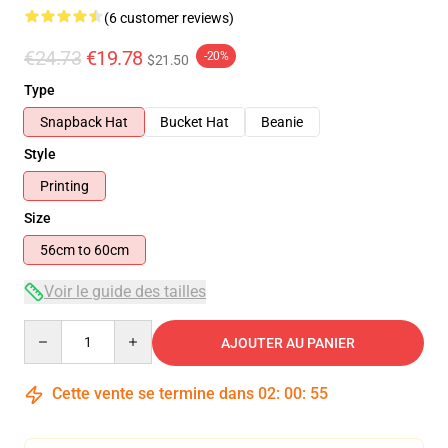
(6 customer reviews)
€24.73
€19.78
-20%
$21.50
Type
Snapback Hat
Bucket Hat
Beanie
Style
Printing
Size
56cm to 60cm
Voir le guide des tailles
Quantity
AJOUTER AU PANIER
Cette vente se termine dans
02
:
00
:
54