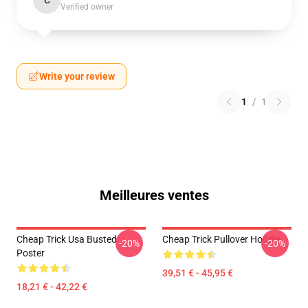
C
Verified owner
Write your review
1
/
1
Meilleures ventes
Cheap Trick Usa Busted
Cheap Trick Pullover Hoodie
-20%
-20%
Poster
39,51 € - 45,95 €
18,21 € - 42,22 €