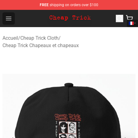
FREE
shipping on orders over $100
Cheap Trick Store - Official Cheap Trick Merchandise Sh
Open menu
Accueil
/
Cheap Trick Cloth
/
Cheap Trick Chapeaux et chapeaux