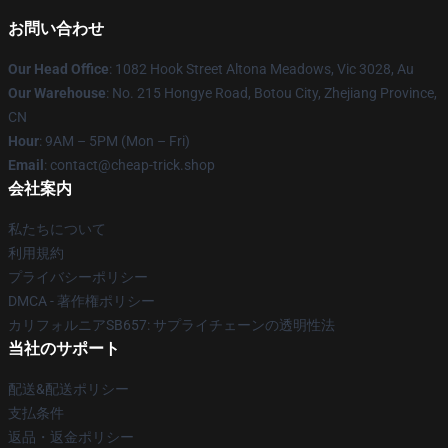
お問い合わせ
Our Head Office
: 1082 Hook Street Altona Meadows, Vic 3028, Au
Our Warehouse
: No. 215 Hongye Road, Botou City, Zhejiang Province,
CN
Hour
: 9AM – 5PM (Mon – Fri)
Email
: contact@cheap-trick.shop
会社案内
私たちについて
利用規約
プライバシーポリシー
DMCA - 著作権ポリシー
カリフォルニアSB657: サプライチェーンの透明性法
当社のサポート
配送&配送ポリシー
支払条件
返品・返金ポリシー