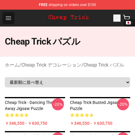
FREE
shipping on orders over $100
Cheap Trick Store - Official Cheap Trick Merchandise Sh
Open menu
Cheap Trick パズル
ホーム
/
Cheap Trick デコレーション
/
Cheap Trick パズル
Cheap Trick - Dancing The Night
Cheap Trick Busted Jigsaw
-20%
-20%
Away Jigsaw Puzzle
Puzzle
￥346,550 - ￥630,750
￥346,550 - ￥630,750