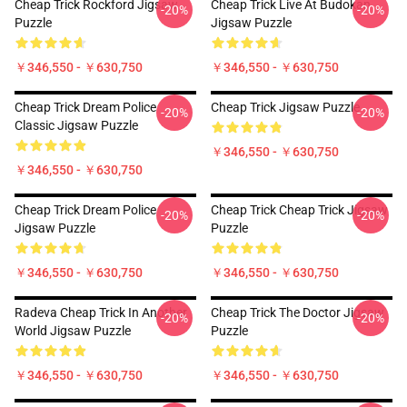
Cheap Trick Rockford Jigsaw
Cheap Trick Live At Budokan
-20%
-20%
Puzzle
Jigsaw Puzzle
￥346,550 - ￥630,750
￥346,550 - ￥630,750
Cheap Trick Dream Police
Cheap Trick Jigsaw Puzzle
-20%
-20%
Classic Jigsaw Puzzle
￥346,550 - ￥630,750
￥346,550 - ￥630,750
Cheap Trick Dream Police
Cheap Trick Cheap Trick Jigsaw
-20%
-20%
Jigsaw Puzzle
Puzzle
￥346,550 - ￥630,750
￥346,550 - ￥630,750
Radeva Cheap Trick In Another
Cheap Trick The Doctor Jigsaw
-20%
-20%
World Jigsaw Puzzle
Puzzle
￥346,550 - ￥630,750
￥346,550 - ￥630,750