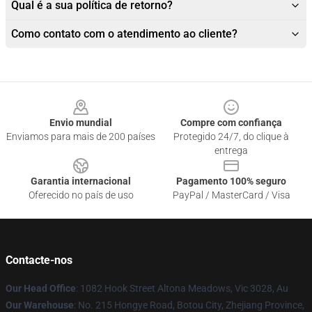
Qual é a sua política de retorno?
Como contato com o atendimento ao cliente?
Footer
Envio mundial
Compre com confiança
Enviamos para mais de 200 países
Protegido 24/7, do clique à
entrega
Garantia internacional
Pagamento 100% seguro
Oferecido no país de uso
PayPal / MasterCard / Visa
Contacte-nos
Our Head Office
: 1082 Hook Street Altona Meadows, Vic 3028, Au
Our Warehouse
: No. 215 Hongye Road, Botou City, Zhejiang Province,