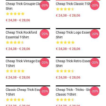
Cheap Trick Groupie Classic T-
Cheap Trick Classic T-Shirt
-20%
-20%
Shirt
€ 24,38 - € 28,06
€ 24,38 - € 28,06
Cheap Trick Rockford
Cheap Trick Logo Essential T-
-20%
-20%
Essential T-Shirt
Shirt
€ 24,38 - € 28,06
€ 24,38 - € 28,06
Cheap Trick Vintage Essential
Cheap Trick Retro Essential T-
-20%
-20%
T-Shirt
Shirt
€ 24,38 - € 28,06
€ 24,38 - € 28,06
Classic Cheap Trick Essential
Cheap Trick - Tricks - Stripe
-20%
-20%
T-Shirt
Classic T-Shirt