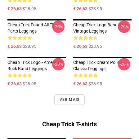
€ 26,63
$28.95
€ 26,63
$28.95
Cheap Trick Found All The
Cheap Trick Logo Band White
-20%
-20%
Parts Leggings
Vintage Leggings
€ 26,63
$28.95
€ 26,63
$28.95
Cheap Trick Logo - American
Cheap Trick Dream Police
-20%
-20%
Rock Band Leggings
Classic Leggings
€ 26,63
$28.95
€ 26,63
$28.95
VER MAIS
Cheap Trick T-shirts