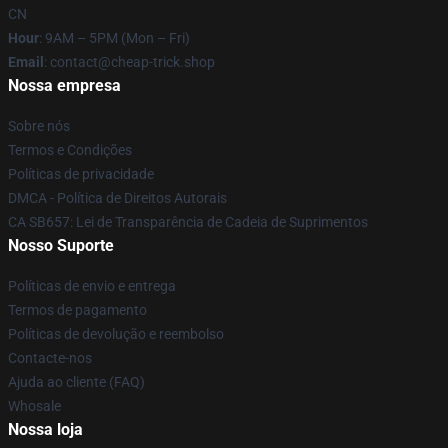
CN
Hour
: 9AM – 5PM (Mon – Fri)
Email
: contact@cheap-trick.shop
Nossa empresa
Sobre nós
Termos e Condições
Políticas de privacidade
DMCA - Política de Direitos Autorais
CA SB657: Lei de Transparência de Cadeia de Suprimentos
Nosso Suporte
Políticas de envio e entrega
Termos de pagamento
Políticas de devolução e reembolso
Contacte-nos
Ajuda ao cliente (FAQ)
Whosale
Nossa loja