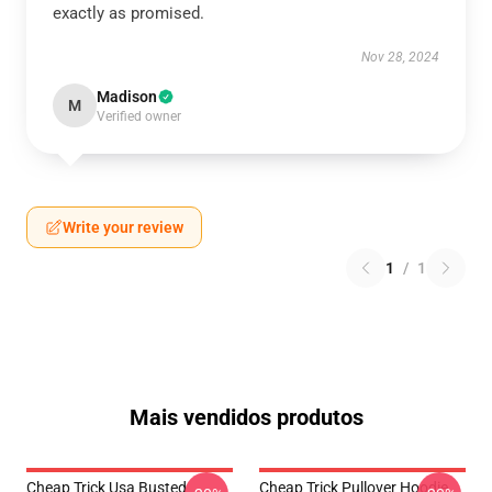
exactly as promised.
Nov 28, 2024
Madison
M
Verified owner
Write your review
1
/
1
Mais vendidos produtos
Cheap Trick Usa Busted
Cheap Trick Pullover Hoodie