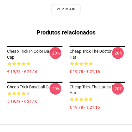
VER MAIS
Produtos relacionados
Cheap Trick In Color Baseball
Cheap Trick The Doctor Dad
-20%
-20%
Cap
Hat
€ 19,78 - € 21,16
€ 19,78 - € 21,16
Cheap Trick Baseball Cap
Cheap Trick The Latest Dad
-20%
-20%
Hat
€ 19,78 - € 21,16
€ 19,78 - € 21,16
Footer