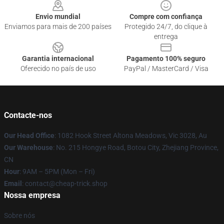
Envio mundial
Compre com confiança
Enviamos para mais de 200 países
Protegido 24/7, do clique à
entrega
Garantia internacional
Pagamento 100% seguro
Oferecido no país de uso
PayPal / MasterCard / Visa
Contacte-nos
Our Head Office
: 1082 Hook Street Altona Meadows, Vic 3028, Au
Our Warehouse
: No. 215 Hongye Road, Botou City, Zhejiang Province,
CN
Hour
: 9AM – 5PM (Mon – Fri)
Email
: contact@cheap-trick.shop
Nossa empresa
Sobre nós