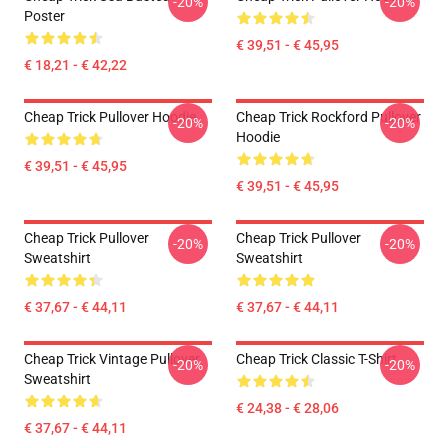
-20%
-20%
Poster
€ 39,51 - € 45,95
€ 18,21 - € 42,22
Cheap Trick Pullover Hoodie
Cheap Trick Rockford Pullover
-20%
-20%
Hoodie
€ 39,51 - € 45,95
€ 39,51 - € 45,95
Cheap Trick Pullover
Cheap Trick Pullover
-20%
-20%
Sweatshirt
Sweatshirt
€ 37,67 - € 44,11
€ 37,67 - € 44,11
Cheap Trick Vintage Pullover
Cheap Trick Classic T-Shirt
-20%
-20%
Sweatshirt
€ 24,38 - € 28,06
€ 37,67 - € 44,11