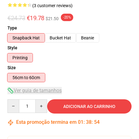
(3 customer reviews)
€24.73
€19.78
-20%
$21.50
Type
Snapback Hat
Bucket Hat
Beanie
Style
Printing
Size
56cm to 60cm
Ver guia de tamanhos
Quantity
ADICIONAR AO CARRINHO
Esta promoção termina em
01
:
38
:
54