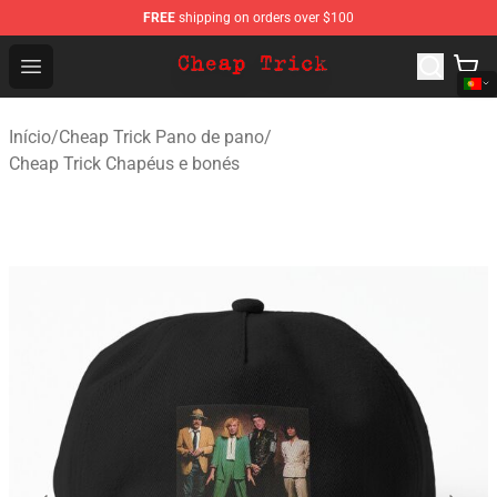
FREE
shipping on orders over $100
Cheap Trick Store - Official Cheap Trick Merchandise Sh
Open menu
Início
/
Cheap Trick Pano de pano
/
Cheap Trick Chapéus e bonés