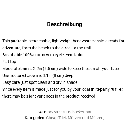
Beschreibung
This packable, scrunchable, lightweight headwear classic is ready for
adventure, from the beach to the street to the trail
Breathable 100% cotton with eyelet ventilation
Flat top
Moderate brim is 2.2in (5.5 cm) wide to keep the sun off your face
Unstructured crown is 3.1in (8 cm) deep
Easy care: just spot clean and dry in shade
Since every item is made just for you by your local third-party fulfiller,
there may be slight variances in the product received
SKU
:
78954334-US-bucket-hat
Kategorien
:
Cheap Trick Mützen und Mützen
,