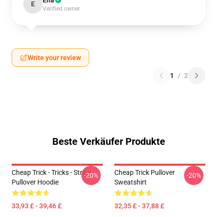
Ella
E
Verified owner
Write your review
1
/
2
Beste Verkäufer Produkte
Cheap Trick - Tricks - Stripe
Cheap Trick Pullover
-20%
-20%
Pullover Hoodie
Sweatshirt
33,93 £ - 39,46 £
32,35 £ - 37,88 £