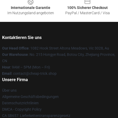
Internationale Garantie
100% Sicherer Checkout
Im Nutzungsland angeboten
PayPal / MasterCard / Visa
Kontaktieren Sie uns
Our Head Office
: 1082 Hook Street Altona Meadows, Vic 3028, Au
Our Warehouse
: No. 215 Hongye Road, Botou City, Zhejiang Province,
CN
Hour
: 9AM – 5PM (Mon – Fri)
Email
: contact@cheap-trick.shop
Unsere Firma
Über uns
Allgemeine Geschäftsbedingungen
Datenschutzrichtlinien
DMCA - Copyright Policy
CA SB657: Lieferkettentransparenzgesetz