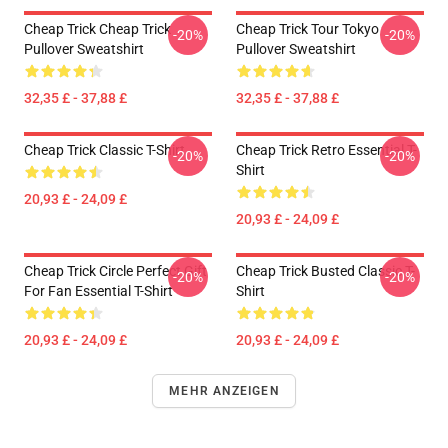
Cheap Trick Cheap Trick
Cheap Trick Tour Tokyo
-20%
-20%
Pullover Sweatshirt
Pullover Sweatshirt
32,35 £ - 37,88 £
32,35 £ - 37,88 £
Cheap Trick Classic T-Shirt
Cheap Trick Retro Essential T-
-20%
-20%
Shirt
20,93 £ - 24,09 £
20,93 £ - 24,09 £
Cheap Trick Circle Perfect Gift
Cheap Trick Busted Classic T-
-20%
-20%
For Fan Essential T-Shirt
Shirt
20,93 £ - 24,09 £
20,93 £ - 24,09 £
MEHR ANZEIGEN