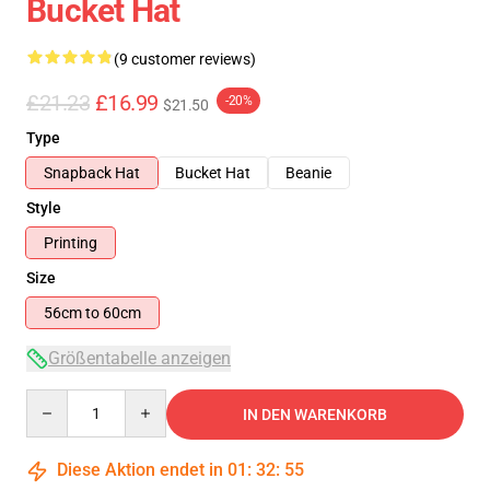
Bucket Hat
(9 customer reviews)
£21.23
£16.99
-20%
$21.50
Type
Snapback Hat
Bucket Hat
Beanie
Style
Printing
Size
56cm to 60cm
Größentabelle anzeigen
Quantity
IN DEN WARENKORB
Diese Aktion endet in
01
:
32
:
54