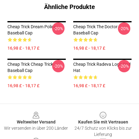
Ähnliche Produkte
Cheap Trick Dream Police
Cheap Trick The Doctor
-20%
-20%
Baseball Cap
Baseball Cap
16,98 £ - 18,17 £
16,98 £ - 18,17 £
Cheap Trick Cheap Trick
Cheap Trick Radeva Logo Dad
-20%
-20%
Baseball Cap
Hat
16,98 £ - 18,17 £
16,98 £ - 18,17 £
Footer
Weltweiter Versand
Kaufen Sie mit Vertrauen
Wir versenden in über 200 Länder
24/7 Schutz von Klicks bis zur
Lieferung